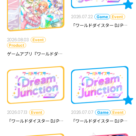
2026.07.22
Game
Event
「ワールドダイスター DJ Party ～Dream Junction～ Vol.8」本日20:00よりチケット追加販売決定！
2026.08.03
Event
Product
ゲームアプリ『ワールドダイスター 夢のステラリウム』 Vocal Album Vol.11「デアエ・エクス・マキナ！ Act-3」発売記念、店頭キャンペーン＆抽選会が開催決定！
ANIME
NEWS
STORY
CHARACTER
STAFF/CAST
ONAIR
MOVIE
SPECIAL
GAME
NEWS
STORY
CHARACTER
2026.07.13
2026.07.07
Event
Game
Event
SYSTEM
MUSIC
CONTENT
FAQ
「ワールドダイスター DJ Party ～Dream Junction～ Vol.8」追加出演者情報解禁！
「ワールドダイスター DJ Party ～Dream Junction～ Vol.8」開催決定！