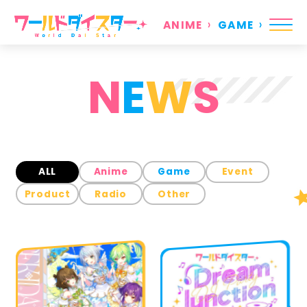
ANIME
GAME
N
E
W
S
ALL
Anime
Game
Event
Product
Radio
Other