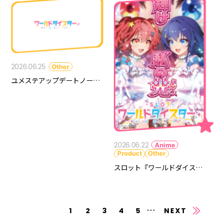
2026.06.25
Other
ユメステアップデートノート Vol.35
2026.06.22
Anime
Product
Other
スロット『ワールドダイスター』が登場決定！
...
1
2
3
4
5
NEXT