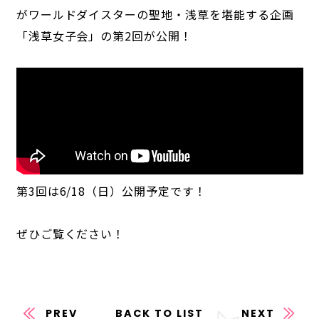
がワールドダイスターの聖地・浅草を堪能する企画
「浅草女子会」の第2回が公開！
ANIME
NEWS
STORY
CHARACTER
STAFF/CAST
ONAIR
MOVIE
SPECIAL
第3回は6/18（日）公開予定です！
GAME
ぜひご覧ください！
NEWS
STORY
CHARACTER
SYSTEM
MUSIC
CONTENT
FAQ
PREV
BACK TO LIST
NEXT