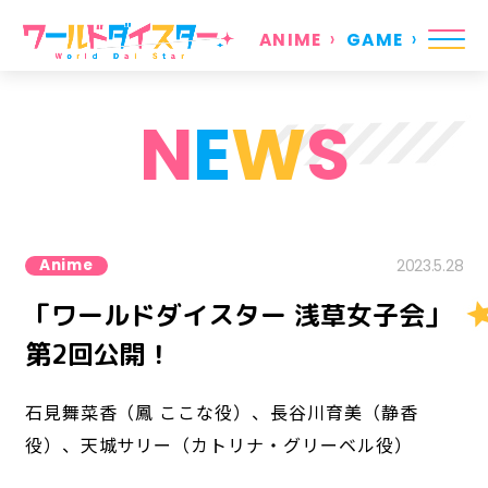
ANIME
GAME
N
E
W
S
Anime
2023.5.28
「ワールドダイスター 浅草女子会」
第2回公開！
石見舞菜香（鳳 ここな役）、長谷川育美（静香
役）、天城サリー（カトリナ・グリーベル役）