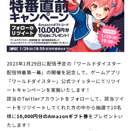
ANIME
2023年1月29日に配信予定の「ワールドダイスター
NEWS
STORY
CHARACTER
配信特番第一幕」の開催を記念して、ゲームアプリ
STAFF/CAST
ONAIR
MOVIE
SPECIAL
「ワールドダイスター」公式ツイッターにてリツイ
ートキャンペーンを実施いたします！
GAME
該当のTwitterアカウントをフォローして、該当ツイ
NEWS
STORY
CHARACTER
ートをリツイートしてくれた方の中から抽選で10名
SYSTEM
MUSIC
CONTENT
FAQ
様に
10,000円分のAmazonギフト券
をプレゼントい
たします！