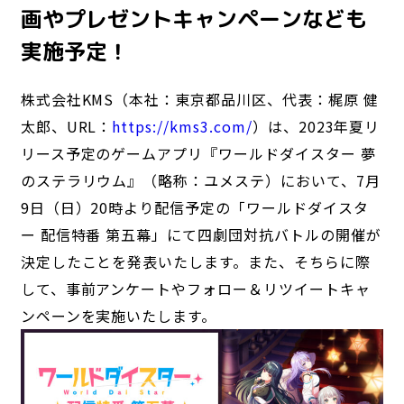
画やプレゼントキャンペーンなども
実施予定！
株式会社KMS（本社：東京都品川区、代表：梶原 健
太郎、URL：
https://kms3.com/
）は、2023年夏リ
リース予定のゲームアプリ『ワールドダイスター 夢
ANIME
のステラリウム』（略称：ユメステ）において、7月
NEWS
STORY
CHARACTER
9日（日）20時より配信予定の「ワールドダイスタ
STAFF/CAST
ONAIR
MOVIE
SPECIAL
ー 配信特番 第五幕」にて四劇団対抗バトルの開催が
決定したことを発表いたします。また、そちらに際
GAME
して、事前アンケートやフォロー＆リツイートキャ
ンペーンを実施いたします。
NEWS
STORY
CHARACTER
SYSTEM
MUSIC
CONTENT
FAQ