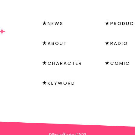
NEWS
PRODUC
ABOUT
RADIO
CHARACTER
COMIC
KEYWORD
©Sirius/Project WDS