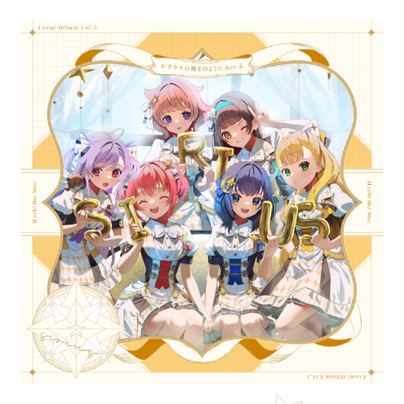
ANIME
NEWS
STORY
CHARACTER
STAFF/CAST
ONAIR
MOVIE
SPECIAL
GAME
NEWS
STORY
CHARACTER
SYSTEM
MUSIC
CONTENT
FAQ