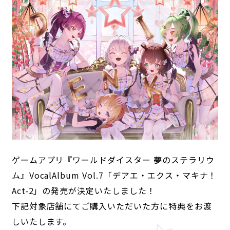
ANIME
NEWS
STORY
CHARACTER
STAFF/CAST
ONAIR
MOVIE
SPECIAL
ゲームアプリ『ワールドダイスター 夢のステラリウ
GAME
ム』VocalAlbum Vol.7「デアエ・エクス・マキナ！
NEWS
STORY
CHARACTER
Act-2」の発売が決定いたしました！
SYSTEM
MUSIC
CONTENT
FAQ
下記対象店舗にてご購入いただいた方に特典をお渡
しいたします。