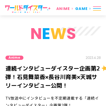
ANIME
GAME
N
E
W
S
Anime
2023.4.28
連続インタビューダイスター企画第2
弾！石見舞菜香×長谷川育美×天城サ
リーインタビュー公開！
TV放送中にインタビューを不定期連載する「連続イ
ンタビューダイスター」企画第2弾！