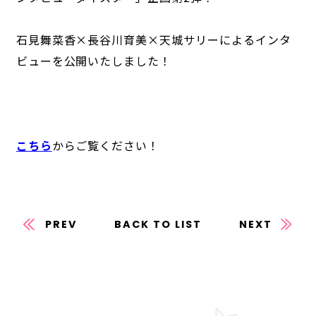
石見舞菜香×長谷川育美×天城サリーによるインタ
ビューを公開いたしました！
ANIME
こちら
からご覧ください！
NEWS
STORY
CHARACTER
STAFF/CAST
ONAIR
MOVIE
SPECIAL
GAME
PREV
BACK TO LIST
NEXT
NEWS
STORY
CHARACTER
SYSTEM
MUSIC
CONTENT
FAQ