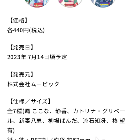
【価格】
各440円(税込)
【発売日】
ANIME
2023年 7月14日頃予定
NEWS
STORY
CHARACTER
【発売元】
STAFF/CAST
ONAIR
MOVIE
SPECIAL
株式会社ムービック
GAME
【仕様／サイズ】
全7種(鳳 ここな、静香、カトリナ・グリベー
NEWS
STORY
CHARACTER
ル、新妻八恵、柳場ぱんだ、流石知冴、柊 望
SYSTEM
MUSIC
CONTENT
FAQ
有)
紙・鉄・PET製／直径 約57mm