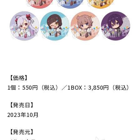
ANIME
NEWS
STORY
CHARACTER
【価格】
STAFF/CAST
ONAIR
MOVIE
SPECIAL
1個：550円（税込）／1BOX：3,850円（税込）
GAME
【発売日】
NEWS
STORY
CHARACTER
2023年10月
SYSTEM
MUSIC
CONTENT
FAQ
【発売元】