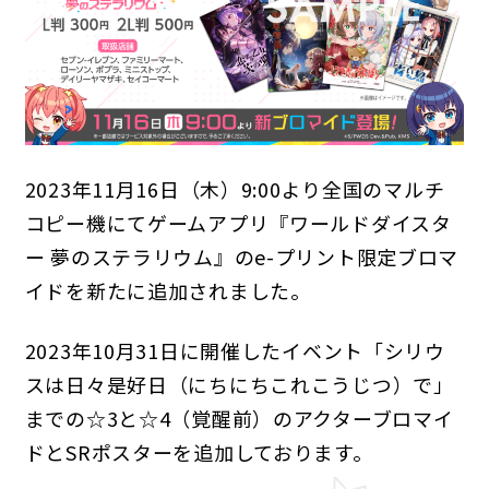
2023年11月16日（木）9:00より全国のマルチ
ANIME
コピー機にてゲームアプリ『ワールドダイスタ
NEWS
STORY
CHARACTER
ー 夢のステラリウム』のe-プリント限定ブロマ
STAFF/CAST
ONAIR
MOVIE
SPECIAL
イドを新たに追加されました。
GAME
2023年10月31日に開催したイベント「シリウ
スは日々是好日（にちにちこれこうじつ）で」
NEWS
STORY
CHARACTER
までの☆3と☆4（覚醒前）のアクターブロマイ
SYSTEM
MUSIC
CONTENT
FAQ
ドとSRポスターを追加しております。