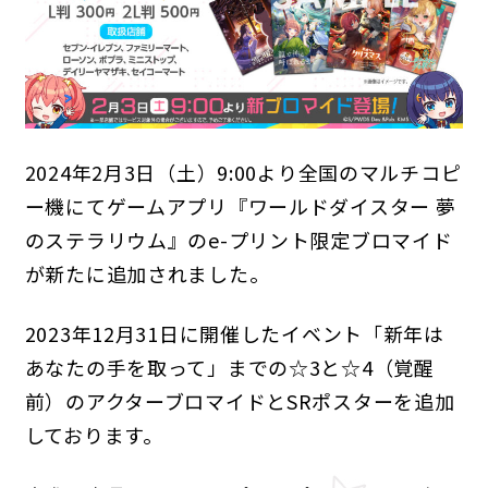
2024年2月3日（土）9:00より全国のマルチコピ
ANIME
ー機にてゲームアプリ『ワールドダイスター 夢
のステラリウム』のe-プリント限定ブロマイド
NEWS
STORY
CHARACTER
STAFF/CAST
ONAIR
MOVIE
SPECIAL
が新たに追加されました。
2023年12月31日に開催したイベント「新年は
GAME
あなたの手を取って」までの☆3と☆4（覚醒
NEWS
STORY
CHARACTER
前）のアクターブロマイドとSRポスターを追加
SYSTEM
MUSIC
CONTENT
FAQ
しております。