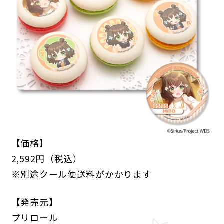
ANIME
NEWS
STORY
CHARACTER
STAFF/CAST
ONAIR
MOVIE
SPECIAL
【価格】
GAME
2,592円（税込）
※別途クール便送料がかかります
NEWS
STORY
CHARACTER
SYSTEM
MUSIC
CONTENT
FAQ
【発売元】
プリロール