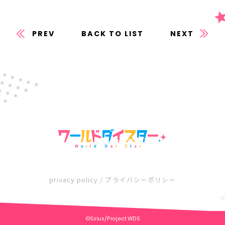
PREV
BACK TO LIST
NEXT
privacy policy / プライバシーポリシー
©Sirius/Project WDS