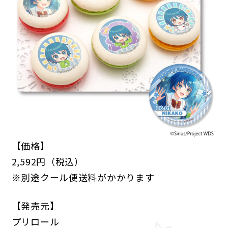
ANIME
NEWS
STORY
CHARACTER
STAFF/CAST
ONAIR
MOVIE
SPECIAL
【価格】
GAME
2,592円（税込）
※別途クール便送料がかかります
NEWS
STORY
CHARACTER
SYSTEM
MUSIC
CONTENT
FAQ
【発売元】
プリロール