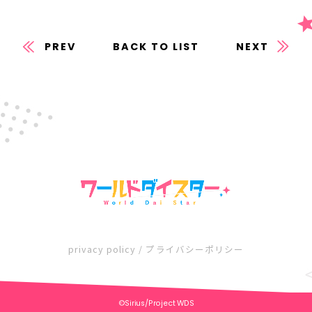
PREV
BACK TO LIST
NEXT
privacy policy / プライバシーポリシー
©Sirius/Project WDS