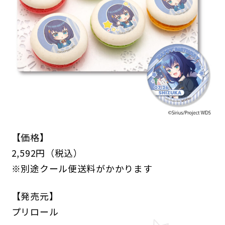
ANIME
NEWS
STORY
CHARACTER
STAFF/CAST
ONAIR
MOVIE
SPECIAL
【価格】
2,592円（税込）
GAME
※別途クール便送料がかかります
NEWS
STORY
CHARACTER
SYSTEM
MUSIC
CONTENT
FAQ
【発売元】
プリロール