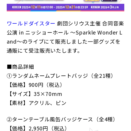
ワールドダイスター
劇団シリウス主催 合同音楽
公演 in ニッショーホール ～Sparkle Wonder L
and～のライブにて販売しました一部グッズを
通販にて受注販売いたします。
ANIME
NEWS
STORY
CHARACTER
■商品詳細
STAFF/CAST
ONAIR
MOVIE
SPECIAL
①ランダムネームプレートバッジ（全21種）
【価格】900円（税込）
GAME
【サイズ】35×70mm
【素材】アクリル、ピン
NEWS
STORY
CHARACTER
SYSTEM
MUSIC
CONTENT
FAQ
②ターンテーブル風缶バッジケース（全4種）
【価格】2,950円（税込）