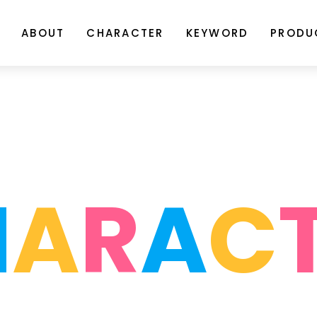
ABOUT
CHARACTER
KEYWORD
PRODU
H
A
R
A
C