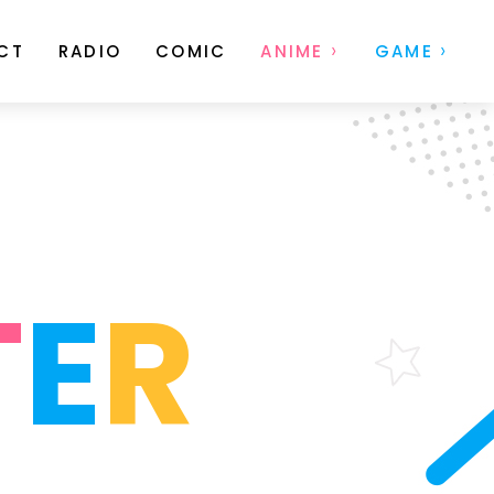
CT
RADIO
COMIC
ANIME
GAME
T
E
R