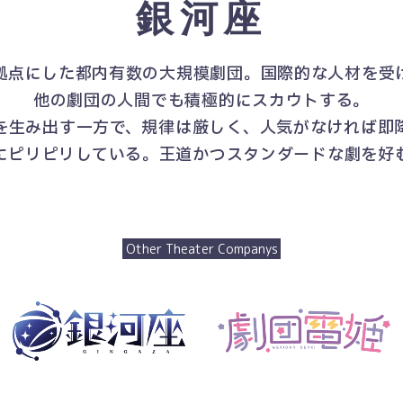
銀河座
拠点にした都内有数の大規模劇団。
国際的な人材を受
他の劇団の人間でも積極的にスカウトする。
を生み出す一方で、
規律は厳しく、
人気がなければ即
にピリピリしている。
王道かつスタンダードな劇を好
Other Theater Companys