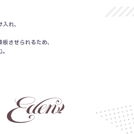
け入れ、
降板させられるため、
む。