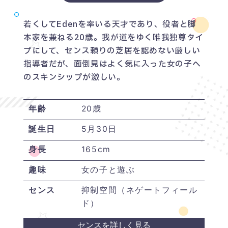
×
若くしてEdenを率いる天才であり、役者と脚
ANIME
本家を兼ねる20歳。我が道をゆく唯我独尊タイ
プにして、センス頼りの芝居を認めない厳しい
NEWS
STORY
CHARACTER
指導者だが、面倒見はよく気に入った女の子へ
STAFF/CAST
ONAIR
MOVIE
SPECIAL
のスキンシップが激しい。
年齢
20歳
誕生日
5月30日
身長
165cm
趣味
女の子と遊ぶ
センス
抑制空間（ネゲートフィール
ド）
センスを詳しく見る