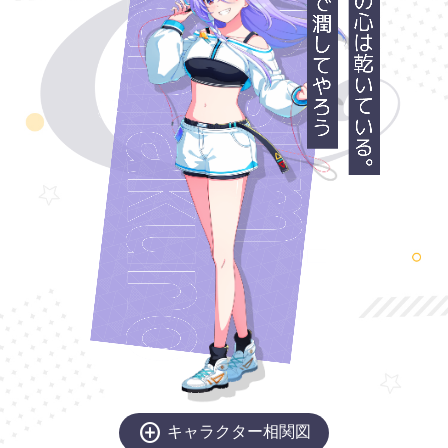
P
O
R
T
A
L
NEWS
ABOUT
CHARACTER
add_circle
キャラクター相関図
KEYWORD
PRODUCT
RADIO
COMIC