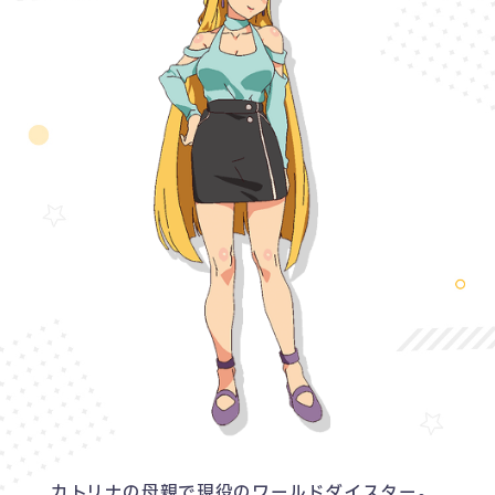
P
O
R
T
A
L
NEWS
ABOUT
CHARACTER
カトリナの母親で現役のワールドダイスター。
KEYWORD
PRODUCT
RADIO
COMIC