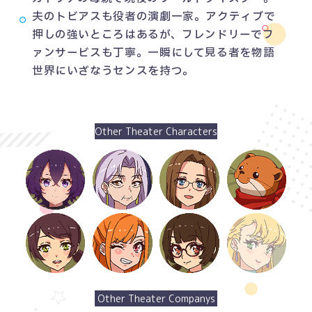
夫のトビアスも役者の演劇一家。アクティブで
押しの強いところはあるが、フレンドリーでフ
ANIME
ァンサービスも丁寧。一瞬にして見る者を物語
世界にいざなうセンスを持つ。
NEWS
STORY
CHARACTER
STAFF/CAST
ONAIR
MOVIE
SPECIAL
Other Theater Characters
Other Theater Companys