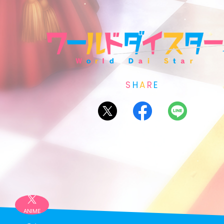
S
H
A
R
E
ANIME