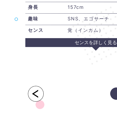
身長
157cm
趣味
SNS、エゴサーチ
センス
覚（インカム）
センスを詳しく見る