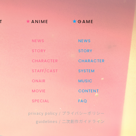
T
ANIME
GAME
NEWS
NEWS
STORY
STORY
CHARACTER
CHARACTER
STAFF/CAST
SYSTEM
ONAIR
MUSIC
MOVIE
CONTENT
SPECIAL
FAQ
privacy policy / プライバシーポリシー
guidelines / 二次創作ガイドライン