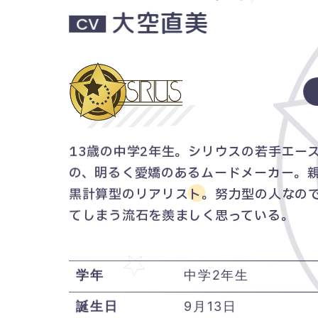
大空直美
CV
13歳の中学2年生。シリウスの若手エー
の、明るく愛嬌のあるムードメーカー。
黒計算型のリアリスト。努力型の人なの
てしまう流石を羨ましく思っている。
学年
中学2年生
誕生日
9月13日