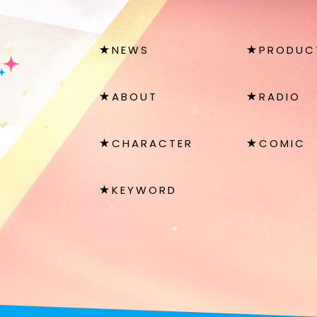
NEWS
PRODUC
ABOUT
RADIO
CHARACTER
COMIC
KEYWORD