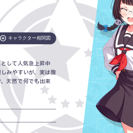
add_circle
キャラクター相関図
スとして人気急上昇中
親しみやすいが、実は腹
で、天然で何でも出来