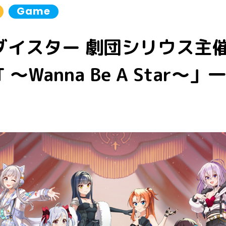
Game
ダイスター 劇団シリウス主催
T ～Wanna Be A Star～