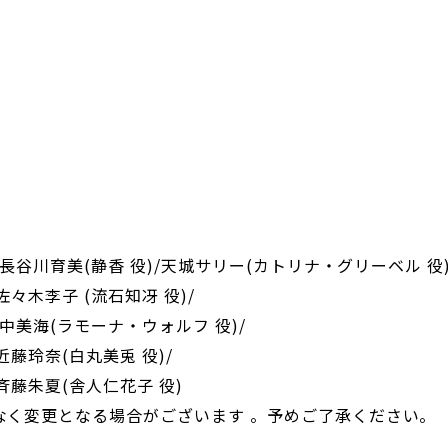
/長谷川育美(静香 役)/天城サリー(カトリナ・グリーベル 役)
佐々木李子 (流石知冴 役)/
田中美海(ラモーナ・ウォルフ 役)/
近藤玲奈(白丸美兎 役)/
斉藤朱夏(舎人仁花子 役)
なく変更となる場合がございます 。予めご了承ください。