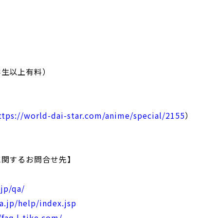
）
学生以上有料）
ttps://world-dai-star.com/anime/special/2155
）
に関するお問合せ先】
.jp/qa/
ia.jp/help/index.jsp
/faq.l-tike.com/