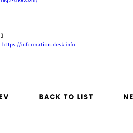
先】
ク
https://information-desk.info
EV
BACK TO LIST
N