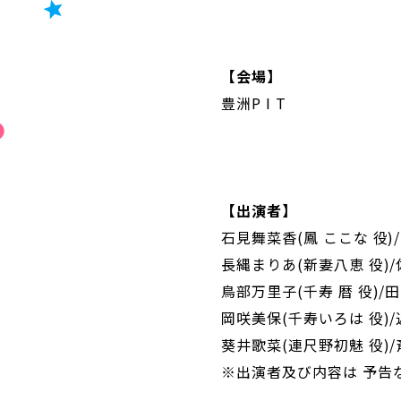
【会場】
豊洲P I T
【出演者】
石見舞菜香(鳳 ここな 役)
長縄まりあ(新妻八恵 役)/
鳥部万里子(千寿 暦 役)/
岡咲美保(千寿いろは 役)/
葵井歌菜(連尺野初魅 役)/
※出演者及び内容は 予告