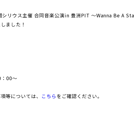
リウス主催 合同音楽公演in 豊洲PIT ～Wanna Be A 
たしました！
0：00～
事項等については、
こちら
をご確認ください。