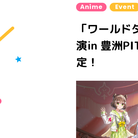
Anime
Event
「ワールド
演in 豊洲PI
定！