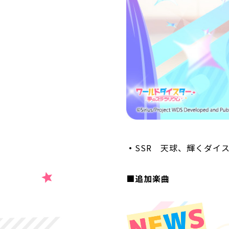
・
SSR 天球、輝くダイ
■追加楽曲