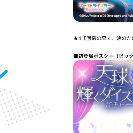
★4【困窮の果て、娘のた
■初登場ポスター（ピッ