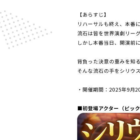
【あらすじ】
リハーサルも終え、本番
流石は皆を世界演劇リー
しかし本番当日、開演前に
背負った決意の重みを知
そんな流石の手をシリウ
・開催期間：2025年9月20
■初登場アクター（ピッ