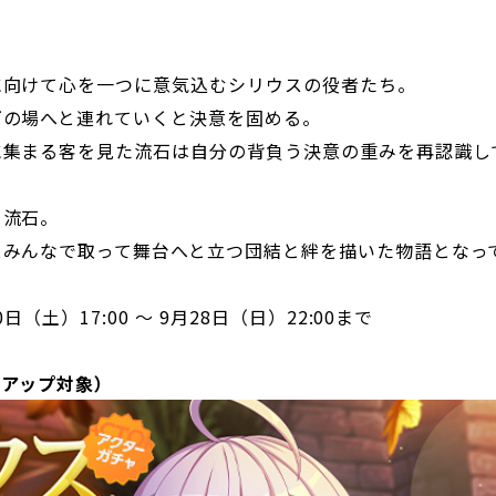
に向けて心を一つに意気込むシリウスの役者たち。
グの場へと連れていくと決意を固める。
集まる客を見た流石は自分の背負う決意の重みを再認識してし
る流石。
スみんなで取って舞台へと立つ団結と絆を描いた物語となっ
日（土）17:00 ～ 9月28日（日）22:00まで
クアップ対象）