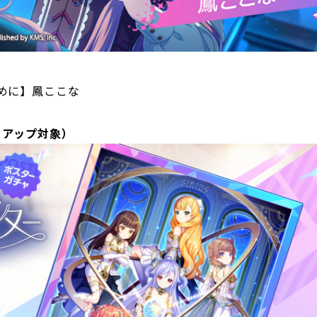
めに】鳳ここな
クアップ対象）