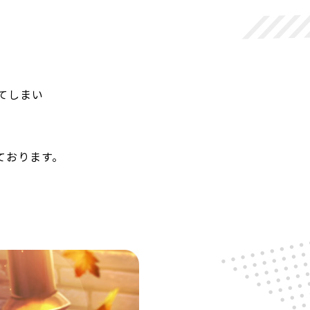
まい――
ております。