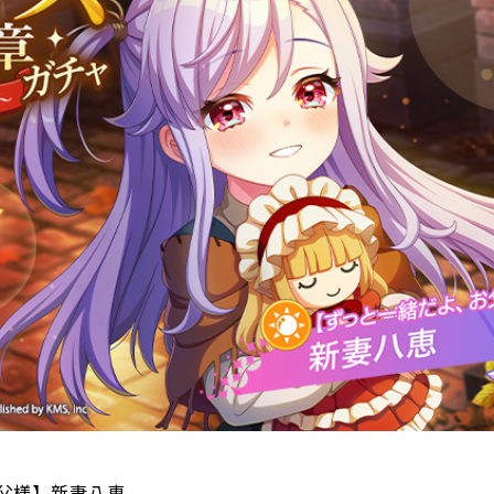
父様】新妻八恵