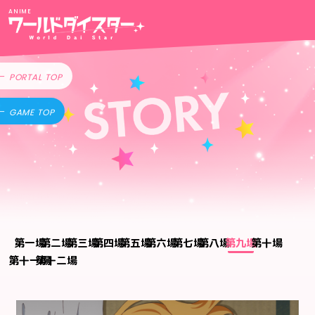
ANIME
PORTAL TOP
GAME TOP
一
二
三
四
五
六
七
八
九
十
十一
十二