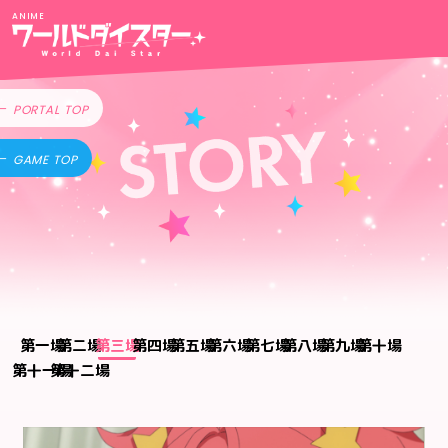
ANIME
PORTAL TOP
GAME TOP
一
二
三
四
五
六
七
八
九
十
十一
十二